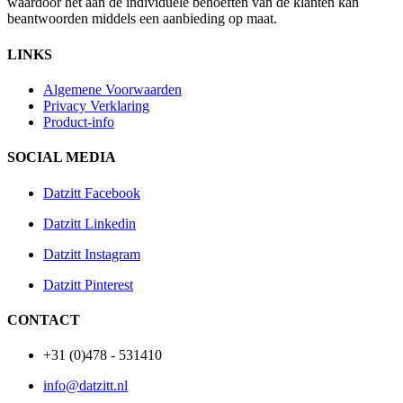
waardoor het aan de individuele behoeften van de klanten kan
beantwoorden middels een aanbieding op maat.
LINKS
Algemene Voorwaarden
Privacy Verklaring
Product-info
SOCIAL MEDIA
Datzitt Facebook
Datzitt Linkedin
Datzitt Instagram
Datzitt Pinterest
CONTACT
+31 (0)478 - 531410
info@datzitt.nl