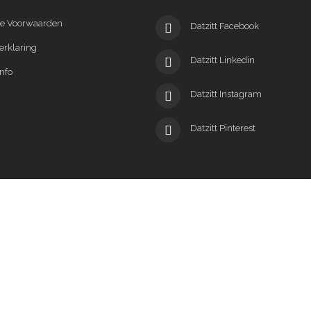
e Voorwaarden
Datzitt Facebook
erklaring
Datzitt Linkedin
nfo
Datzitt Instagram
Datzitt Pinterest