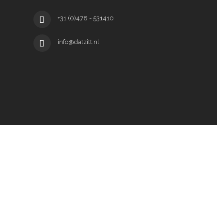
+31 (0)478 - 531410
info@datzitt.nl