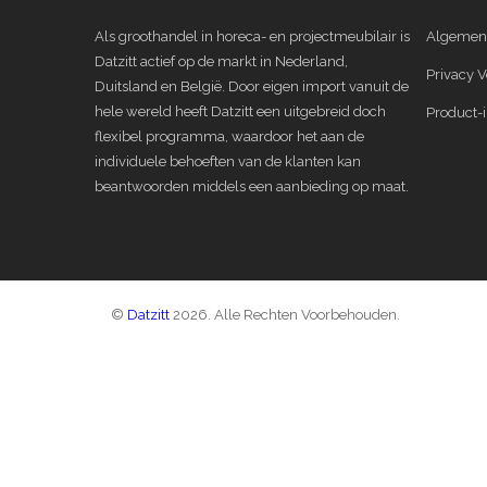
Als groothandel in horeca- en projectmeubilair is
Algemen
Datzitt actief op de markt in Nederland,
Privacy V
Duitsland en België. Door eigen import vanuit de
hele wereld heeft Datzitt een uitgebreid doch
Product-i
flexibel programma, waardoor het aan de
individuele behoeften van de klanten kan
beantwoorden middels een aanbieding op maat.
©
Datzitt
2026. Alle Rechten Voorbehouden.