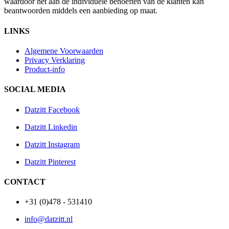
waardoor het aan de individuele behoeften van de klanten kan
beantwoorden middels een aanbieding op maat.
LINKS
Algemene Voorwaarden
Privacy Verklaring
Product-info
SOCIAL MEDIA
Datzitt Facebook
Datzitt Linkedin
Datzitt Instagram
Datzitt Pinterest
CONTACT
+31 (0)478 - 531410
info@datzitt.nl